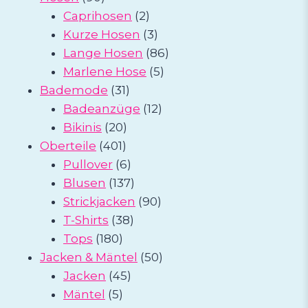
Produkte
2
Caprihosen
2
Produkte
3
Kurze Hosen
3
Produkte
86
Lange Hosen
86
5
Produkte
Marlene Hose
5
31
Produkte
Bademode
31
Produkte
12
Badeanzüge
12
20
Produkte
Bikinis
20
401
Produkte
Oberteile
401
Produkte
6
Pullover
6
Produkte
137
Blusen
137
Produkte
90
Strickjacken
90
38
Produkte
T-Shirts
38
180
Produkte
Tops
180
Produkte
50
Jacken & Mäntel
50
45
Produkte
Jacken
45
5
Produkte
Mäntel
5