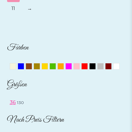
11
→
Farben
Beige
Blau
Braun
Bronze
Gold
Grün
Orange
Pink
Rosa
Rot
Schwarz
Silber
Weinrot
Weis
Größen
36
130
Nach Preis Filtern