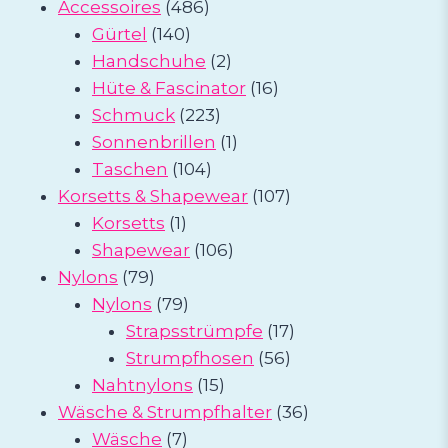
Produkte
486
Accessoires
486
140
Produkte
Gürtel
140
Produkte
2
Handschuhe
2
Produkte
16
Hüte & Fascinator
16
223
Produkte
Schmuck
223
Produkte
1
Sonnenbrillen
1
104
Produkt
Taschen
104
Produkte
107
Korsetts & Shapewear
107
1
Produkte
Korsetts
1
Produkt
106
Shapewear
106
79
Produkte
Nylons
79
Produkte
79
Nylons
79
Produkte
17
Strapsstrümpfe
17
56
Produkte
Strumpfhosen
56
15
Produkte
Nahtnylons
15
Produkte
36
Wäsche & Strumpfhalter
36
7
Produkte
Wäsche
7