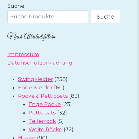
Suche
Suche
Nach Attribut filtern
Impressum
Datenschutzerklaerung
258
Swingkleider
258
60
Produkte
Enge Kleider
60
Produkte
83
Röcke & Petticoats
83
23
Produkte
Enge Röcke
23
32
Produkte
Petticoats
32
5
Produkte
Tellerrock
5
Produkte
32
Weite Röcke
32
90
Produkte
Hosen
90