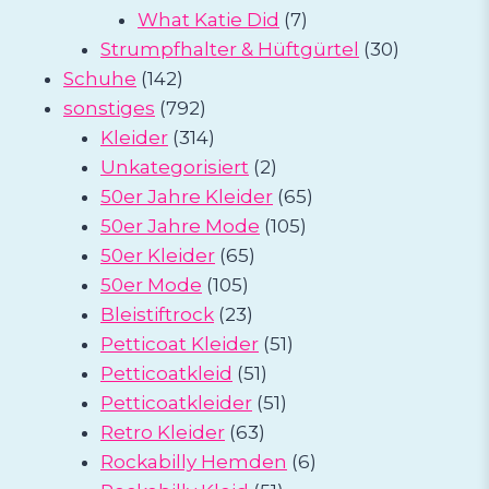
Produkte
7
What Katie Did
7
Produkte
30
Strumpfhalter & Hüftgürtel
30
142
Produkte
Schuhe
142
Produkte
792
sonstiges
792
Produkte
314
Kleider
314
Produkte
2
Unkategorisiert
2
Produkte
65
50er Jahre Kleider
65
105
Produkte
50er Jahre Mode
105
65
Produkte
50er Kleider
65
105
Produkte
50er Mode
105
Produkte
23
Bleistiftrock
23
Produkte
51
Petticoat Kleider
51
51
Produkte
Petticoatkleid
51
Produkte
51
Petticoatkleider
51
63
Produkte
Retro Kleider
63
Produkte
6
Rockabilly Hemden
6