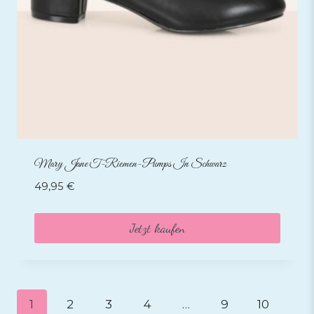
Mary Jane T-Riemen-Pumps In Schwarz
49,95
€
Jetzt kaufen
1
2
3
4
…
9
10