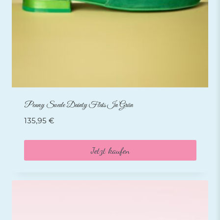
Penny Suede Dainty Flats In Grün
135,95
€
Jetzt kaufen