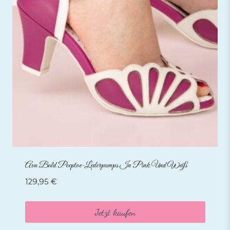
Ava Bold Peeptoe-Lederpumps In Pink Und Weiß
129,95
€
Jetzt kaufen