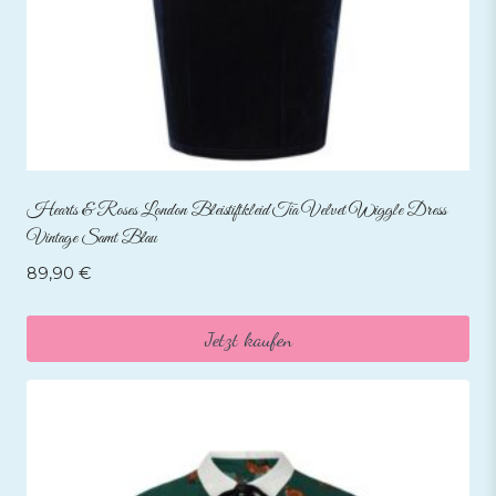
Hearts & Roses London Bleistiftkleid Tia Velvet Wiggle Dress
Vintage Samt Blau
89,90
€
Jetzt kaufen