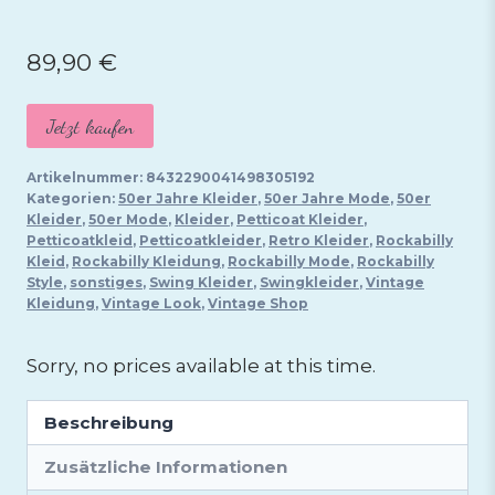
89,90
€
Jetzt kaufen
Artikelnummer:
8432290041498305192
Kategorien:
50er Jahre Kleider
,
50er Jahre Mode
,
50er
Kleider
,
50er Mode
,
Kleider
,
Petticoat Kleider
,
Petticoatkleid
,
Petticoatkleider
,
Retro Kleider
,
Rockabilly
Kleid
,
Rockabilly Kleidung
,
Rockabilly Mode
,
Rockabilly
Style
,
sonstiges
,
Swing Kleider
,
Swingkleider
,
Vintage
Kleidung
,
Vintage Look
,
Vintage Shop
Sorry, no prices available at this time.
Beschreibung
Zusätzliche Informationen