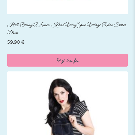
Hell Bunny A-Linien-Kleid Vixey Grün Vintage Retro Skater
Dress
59,90
€
Jetzt kaufen