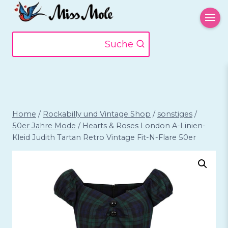
Zum
Inhalt
springen
Suche
Home
/
Rockabilly und Vintage Shop
/
sonstiges
/
50er Jahre Mode
/
Hearts & Roses London A-Linien-
Kleid Judith Tartan Retro Vintage Fit-N-Flare 50er