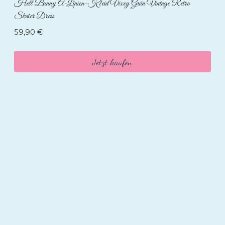
Hell Bunny A-Linien-Kleid Vixey Grün Vintage Retro
Skater Dress
59,90
€
Jetzt kaufen