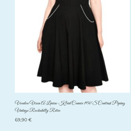
Voodoo Vixen A-Linien-Kleid Connie 1950’s Contrast Piping
Vintage Rockabilly Retro
69,90
€