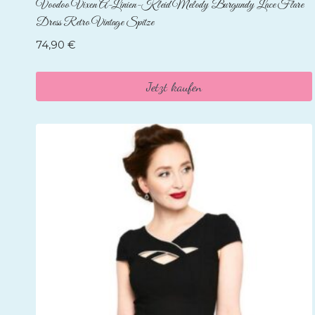
Voodoo Vixen A-Linien-Kleid Melody Burgundy Lace Flare
Dress Retro Vintage Spitze
74,90
€
Jetzt kaufen