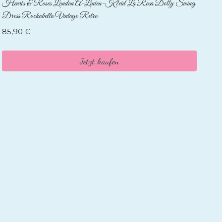
Hearts & Roses London A-Linien-Kleid La Rosa Dotty Swing
Dress Rockabella Vintage Retro
85,90
€
Jetzt kaufen