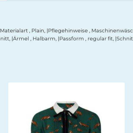
erialart , Plain, |Pflegehinweise , Maschinenwäsche, 
nitt, |Ärmel , Halbarm, |Passform , regular fit, |Schni