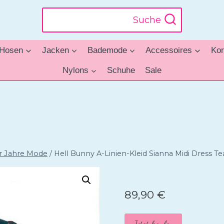
Suche
Hosen
Jacken
Bademode
Accessoires
Kor
Nylons
Schuhe
Sale
r Jahre Mode
/
Hell Bunny A-Linien-Kleid Sianna Midi Dress T
89,90
€
Jetzt kaufen