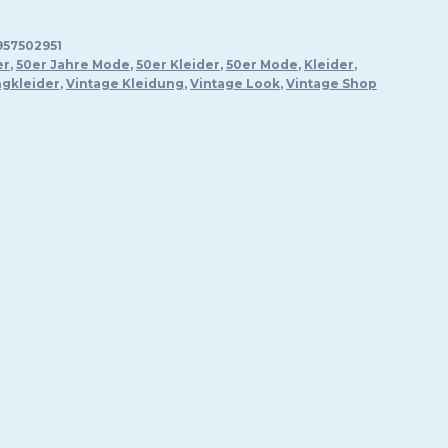
57502951
er
,
50er Jahre Mode
,
50er Kleider
,
50er Mode
,
Kleider
,
gkleider
,
Vintage Kleidung
,
Vintage Look
,
Vintage Shop