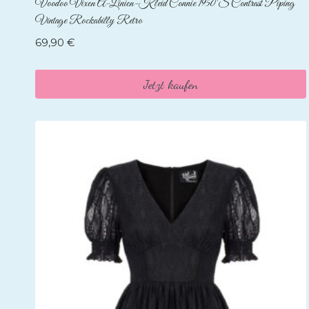
Voodoo Vixen A-Linien-Kleid Connie 1950’s Contrast Piping
Vintage Rockabilly Retro
69,90
€
Jetzt kaufen