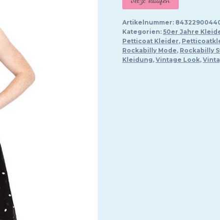
Artikelnummer:
8432290044
Kategorien:
50er Jahre Kleid
Petticoat Kleider
,
Petticoatkl
Rockabilly Mode
,
Rockabilly S
Kleidung
,
Vintage Look
,
Vint