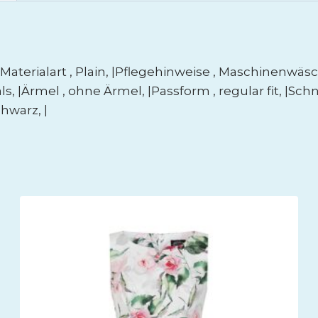
erialart , Plain, |Pflegehinweise , Maschinenwäsche, 
ls, |Ärmel , ohne Ärmel, |Passform , regular fit, |Sch
chwarz, |