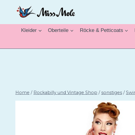
Zum
Inhalt
springen
Kleider
Oberteile
Röcke & Petticoats
Home
/
Rockabilly und Vintage Shop
/
sonstiges
/
Swi