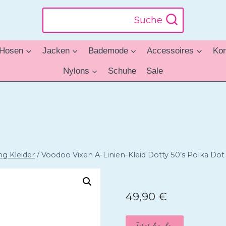
Suche
Hosen
Jacken
Bademode
Accessoires
Kor
Nylons
Schuhe
Sale
ng Kleider
/
Voodoo Vixen A-Linien-Kleid Dotty 50’s Polka Dot 
49,90
€
Jetzt kaufen