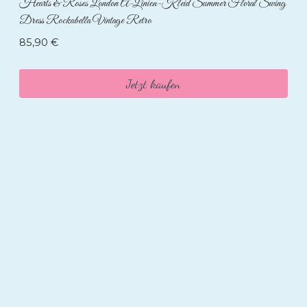
Hearts & Roses London A-Linien-Kleid Summer Floral Swing
Dress Rockabella Vintage Retro
85,90
€
Jetzt kaufen