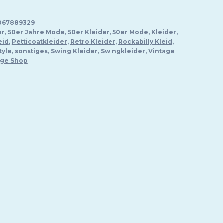
067889329
er
,
50er Jahre Mode
,
50er Kleider
,
50er Mode
,
Kleider
,
eid
,
Petticoatkleider
,
Retro Kleider
,
Rockabilly Kleid
,
tyle
,
sonstiges
,
Swing Kleider
,
Swingkleider
,
Vintage
age Shop