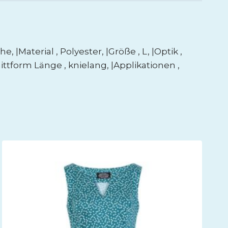
|Material , Polyester, |Größe , L, |Optik ,
nittform Länge , knielang, |Applikationen ,