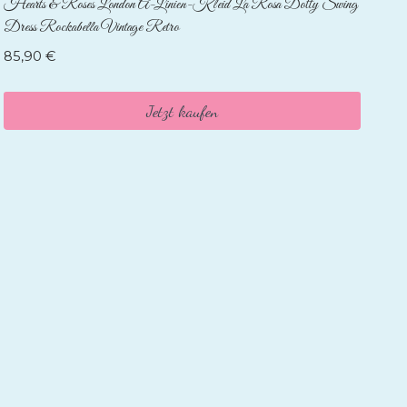
Hearts & Roses London A-Linien-Kleid La Rosa Dotty Swing
Dress Rockabella Vintage Retro
85,90
€
Jetzt kaufen