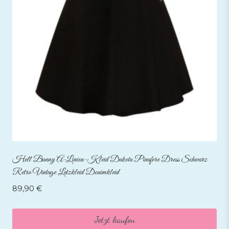
Hell Bunny A-Linien-Kleid Dakota Pinafore Dress Schwarz
Retro Vintage Latzkleid Denimkleid
89,90
€
Jetzt kaufen