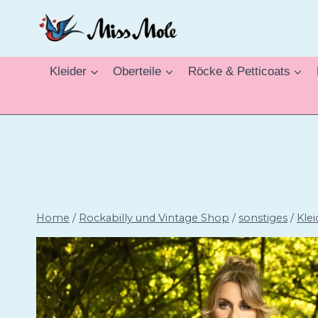
Zum
Inhalt
springen
Kleider
Oberteile
Röcke & Petticoats
Home
/
Rockabilly und Vintage Shop
/
sonstiges
/
Klei