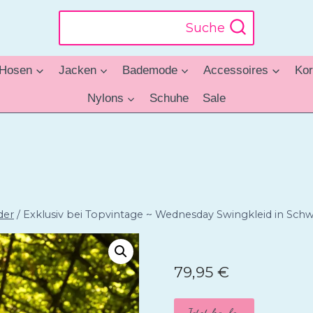
Suche
Hosen
Jacken
Bademode
Accessoires
Kor
Nylons
Schuhe
Sale
der
/
Exklusiv bei Topvintage ~ Wednesday Swingkleid in Sch
79,95
€
Jetzt kaufen