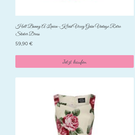
Hell Bunny A-Linien-Kleid Vixey Grün Vintage Retro
Skater Dress
59,90
€
Jetzt kaufen