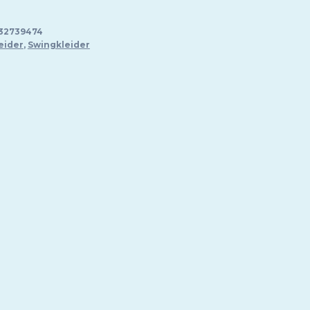
32739474
eider
,
Swingkleider