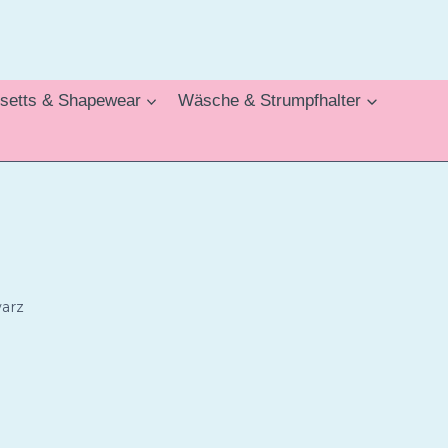
setts & Shapewear
Wäsche & Strumpfhalter
warz