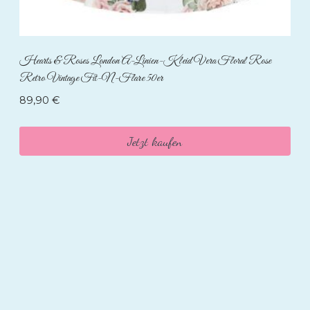
Hearts & Roses London A-Linien-Kleid Vera Floral Rose
Retro Vintage Fit-N-Flare 50er
89,90
€
Jetzt kaufen