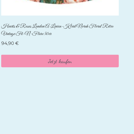
Hearts & Roses London A-Linien-Kleid Norah Floral Retro
Vintage Fit-N-Flare 50er
94,90
€
Jetzt kaufen