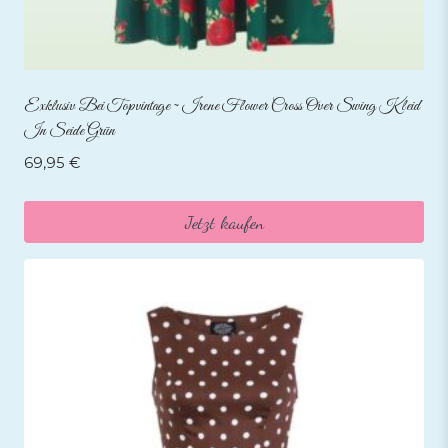
Exklusiv Bei Topvintage ~ Irene Flower Cross Over Swing Kleid
In Seide Grün
69,95
€
Jetzt kaufen