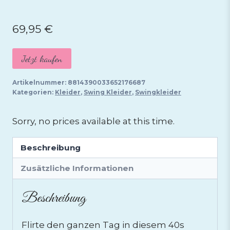
69,95
€
Jetzt kaufen
Artikelnummer:
8814390033652176687
Kategorien:
Kleider
,
Swing Kleider
,
Swingkleider
Sorry, no prices available at this time.
Beschreibung
Zusätzliche Informationen
Beschreibung
Flirte den ganzen Tag in diesem 40s