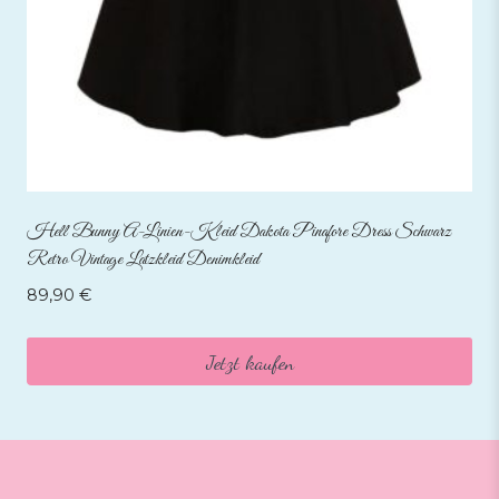
Hell Bunny A-Linien-Kleid Dakota Pinafore Dress Schwarz
Retro Vintage Latzkleid Denimkleid
89,90
€
Jetzt kaufen