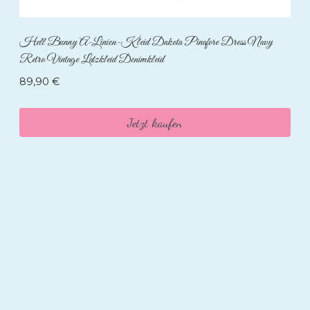
Hell Bunny A-Linien-Kleid Dakota Pinafore Dress Navy
Retro Vintage Latzkleid Denimkleid
89,90
€
Jetzt kaufen