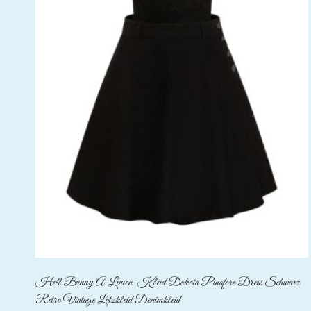
Hell Bunny A-Linien-Kleid Dakota Pinafore Dress Schwarz
Retro Vintage Latzkleid Denimkleid