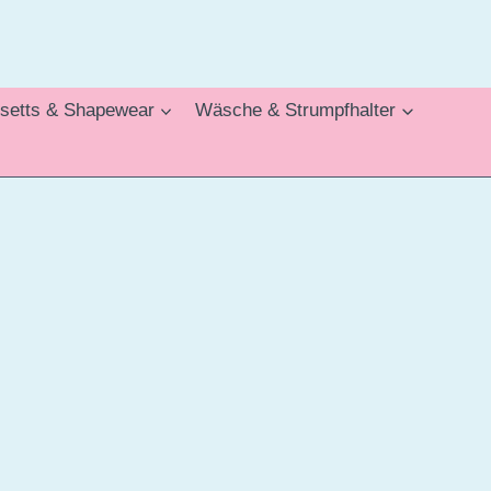
setts & Shapewear
Wäsche & Strumpfhalter