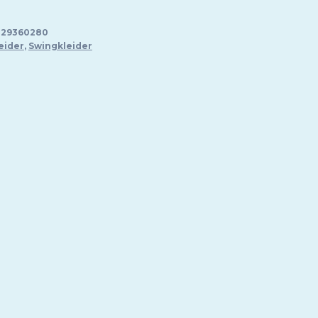
429360280
eider
,
Swingkleider