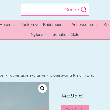
Suche
Hosen
Jacken
Bademode
Accessoires
Kor
Nylons
Schuhe
Sale
der
/
Topvintage exclusive ~ Gloria Swing Kleid in Blau
149,95
€
Jetzt kaufen