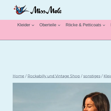
Zum
Inhalt
springen
Kleider
Oberteile
Röcke & Petticoats
Home
/
Rockabilly und Vintage Shop
/
sonstiges
/
Klei