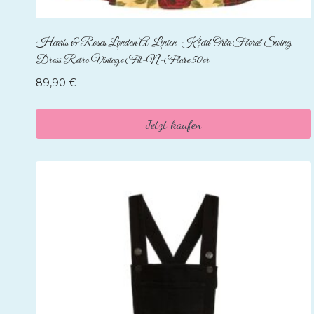
Hearts & Roses London A-Linien-Kleid Orla Floral Swing
Dress Retro Vintage Fit-N-Flare 50er
89,90
€
Jetzt kaufen