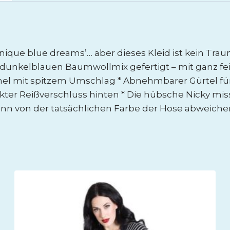
nique blue dreams’… aber dieses Kleid ist kein Traum
dunkelblauen Baumwollmix gefertigt – mit ganz feine
rmel mit spitzem Umschlag * Abnehmbarer Gürtel für 
kter Reißverschluss hinten * Die hübsche Nicky misst
kann von der tatsächlichen Farbe der Hose abweiche