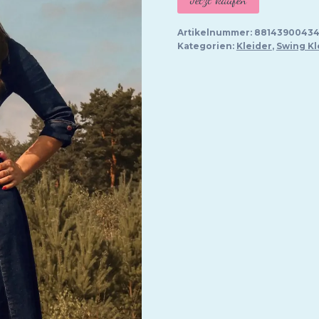
Artikelnummer:
8814390043
Kategorien:
Kleider
,
Swing Kl