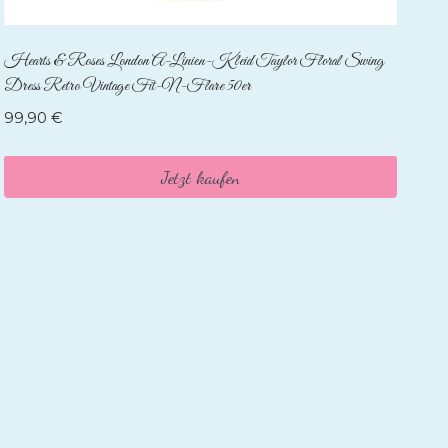
Hearts & Roses London A-Linien-Kleid Taylor Floral Swing
Dress Retro Vintage Fit-N-Flare 50er
99,90
€
Jetzt kaufen