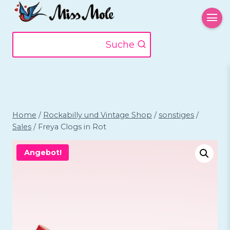
Zum
Inhalt
springen
Suche
Home
/
Rockabilly und Vintage Shop
/
sonstiges
/
Sales
/
Freya Clogs in Rot
Angebot!