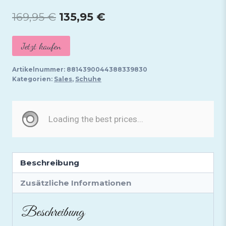
Ursprünglicher
Aktueller
169,95
€
135,95
€
Preis
Preis
Jetzt kaufen
war:
ist:
169,95 €
135,95 €.
Artikelnummer:
8814390044388339830
Kategorien:
Sales
,
Schuhe
Beschreibung
Zusätzliche Informationen
Beschreibung