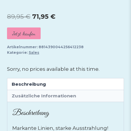
Ursprünglicher
Aktueller
89,95
€
71,95
€
Preis
Preis
Jetzt kaufen
war:
ist:
89,95 €
71,95 €.
Artikelnummer:
8814390044256412238
Kategorie:
Sales
Sorry, no prices available at this time.
Beschreibung
Zusätzliche Informationen
Beschreibung
Markante Linien, starke Ausstrahlung!