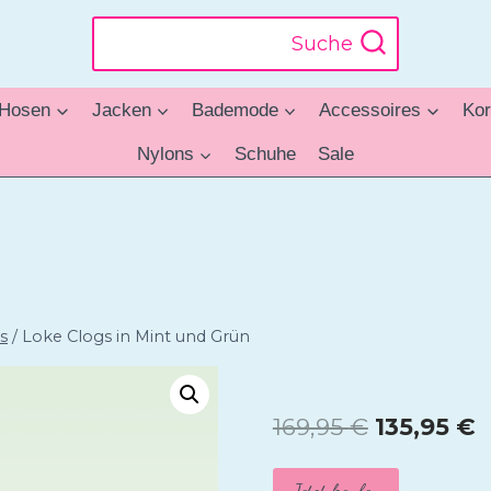
Suche
Hosen
Jacken
Bademode
Accessoires
Kor
Nylons
Schuhe
Sale
s
/
Loke Clogs in Mint und Grün
Ursprüngl
A
169,95
€
135,95
€
Preis
P
Jetzt kaufen