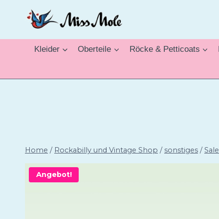
Zum
Inhalt
springen
Kleider
Oberteile
Röcke & Petticoats
Home
/
Rockabilly und Vintage Shop
/
sonstiges
/
Sale
Angebot!