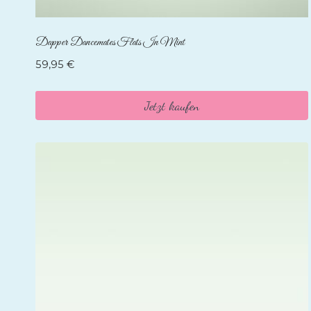
Dapper Dancemates Flats In Mint
59,95
€
Jetzt kaufen