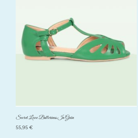
Secret Love Ballerinas In Grün
55,95
€