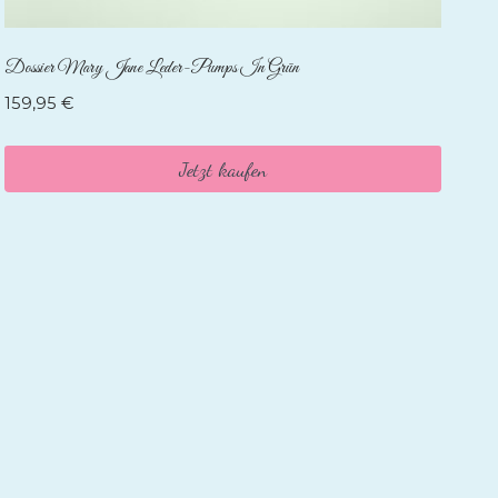
Dossier Mary Jane Leder-Pumps In Grün
159,95
€
Jetzt kaufen