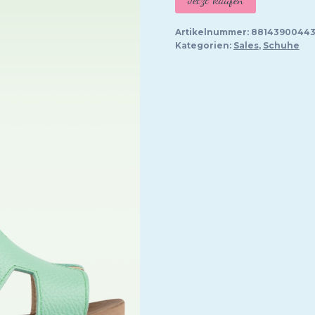
war:
is
169,95 €
1
Artikelnummer:
8814390044
Kategorien:
Sales
,
Schuhe