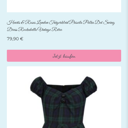
Hearts & Roses London Trägerkleid Priscila Polka Dot Swing
Dress Rockabella Vintage Retro
79,90
€
Jetzt kaufen