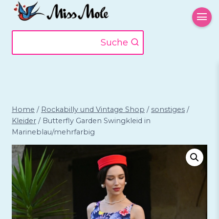
Zum
Inhalt
springen
Suche
Home
/
Rockabilly und Vintage Shop
/
sonstiges
/
Kleider
/
Butterfly Garden Swingkleid in
Marineblau/mehrfarbig