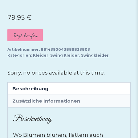
79,95
€
Jetzt kaufen
Artikelnummer:
8814390043889833803
Kategorien:
Kleider
,
Swing Kleider
,
Swingkleider
Sorry, no prices available at this time.
Beschreibung
Zusätzliche Informationen
Beschreibung
Wo Blumen blühen, flattern auch