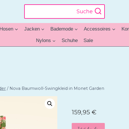
Suche
Hosen
Jacken
Bademode
Accessoires
Kor
Nylons
Schuhe
Sale
der
/
Nova Baumwoll-Swingkleid in Monet Garden
159,95
€
Jetzt kaufen