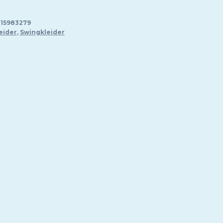
15983279
eider
,
Swingkleider