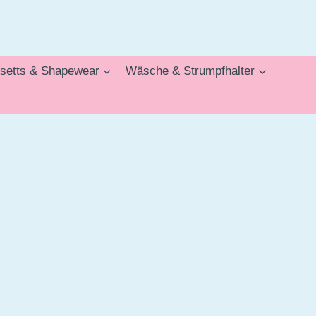
setts & Shapewear
Wäsche & Strumpfhalter