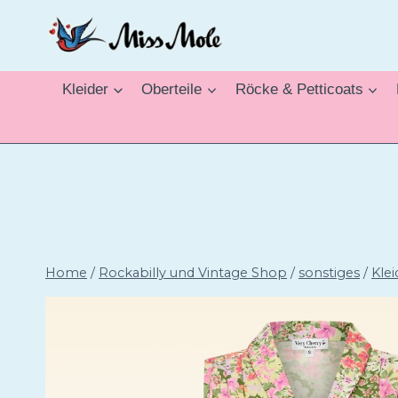
Zum
Inhalt
springen
Kleider
Oberteile
Röcke & Petticoats
Home
/
Rockabilly und Vintage Shop
/
sonstiges
/
Klei