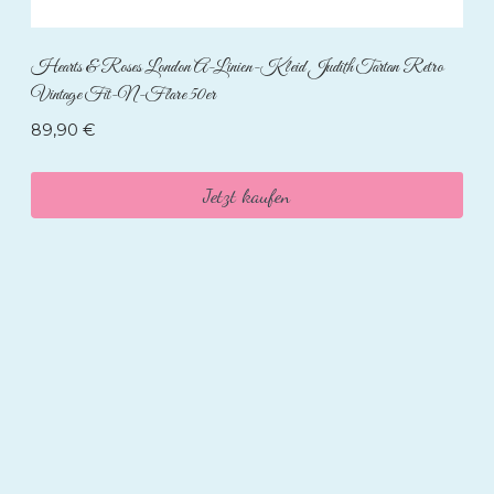
Hearts & Roses London A-Linien-Kleid Judith Tartan Retro
Vintage Fit-N-Flare 50er
89,90
€
Jetzt kaufen