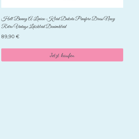
Hell Bunny A-Linien-Kleid Dakota Pinafore Dress Navy
Retro Vintage Latzkleid Denimkleid
89,90
€
Jetzt kaufen